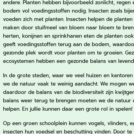
andere. Planten hebben bijvoorbeeld zonlicht, regen
bodem vol voedingsstoffen nodig. Insecten zoals bij
voeden zich met planten. Insecten helpen de plante
maken door stuifmeel van bloem naar bloem te breng
herten, konijnen en sprinkhanen eten de planten oo
geeft voedingsstoffen terug aan de bodem, waardoo
gezonde plek wordt voor planten om te groeien. Ge
ecosystemen hebben een gezonde balans van levend
In de grote steden, waar we veel huizen en kantore
we de natuur vaak te weinig aandacht. We mogen w
daardoor de balans van de biodiversiteit zijn kwijtg
balans weer terug te brengen moeten we de natuur 
helpen. En jullie kunnen daar een grote rol in spelen!
Op een groen schoolplein kunnen vogels, vlinders, eg
insecten hun voedsel en beschutting vinden. Door te