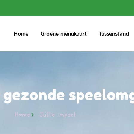
Home
Groene menukaart
Tussenstand
, gezonde speelom
Home
Jullie impact