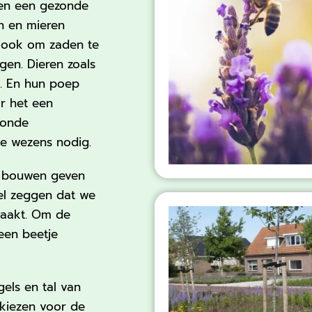
 en een gezonde
en en mieren
n ook om zaden te
en. Dieren zoals
k. En hun poep
r het een
zonde
e wezens nodig.
n bouwen geven
el zeggen dat we
eraakt. Om de
een beetje
els en tal van
 kiezen voor de