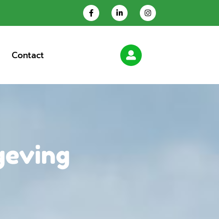
Contact
geving