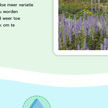
Hoe meer variatie
eu worden
d weer toe.
uk om te