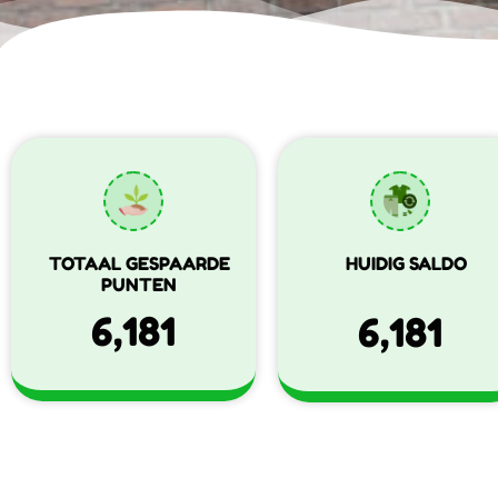
TOTAAL GESPAARDE
HUIDIG SALDO
PUNTEN
6,181
6,181