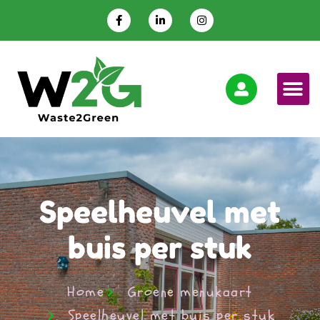
Speelheuvel met
buis per stuk
Home
Groene menukaart
Speelheuvel met buis per stuk