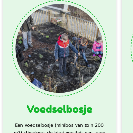
Voedselbosje
Een voedselbosje (minibos van zo’n 200
m2) stimuleert de biodiversiteit van jouw