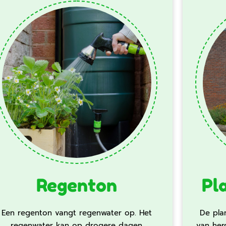
Regenton
Pl
Een regenton vangt regenwater op. Het
De pla
regenwater kan op drogere dagen
van her