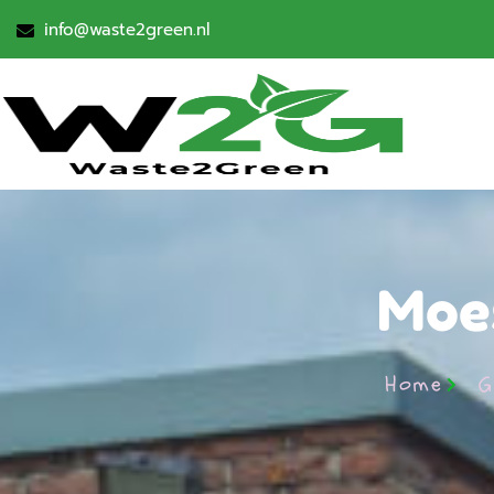
info@waste2green.nl
Moes
Home
G