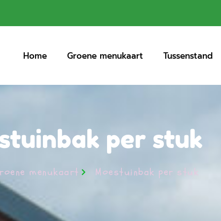
Home
Groene menukaart
Tussenstand
tuinbak per stuk
roene menukaart
Moestuinbak per stuk