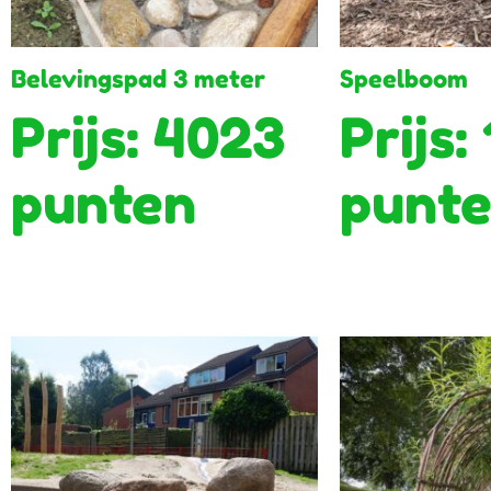
Belevingspad 3 meter
Speelboom
Prijs: 4023
Prijs:
punten
punt