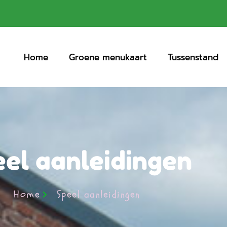
Home
Groene menukaart
Tussenstand
eel aanleidingen
Home
Speel aanleidingen