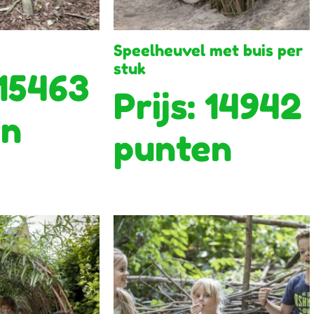
Speelheuvel met buis per
stuk
 15463
Prijs: 14942
en
punten