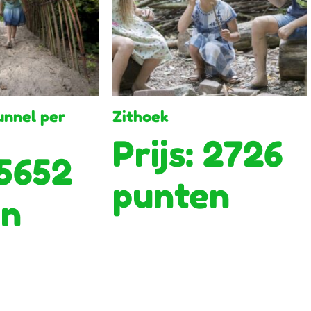
unnel per
Zithoek
Prijs: 2726
 5652
punten
en